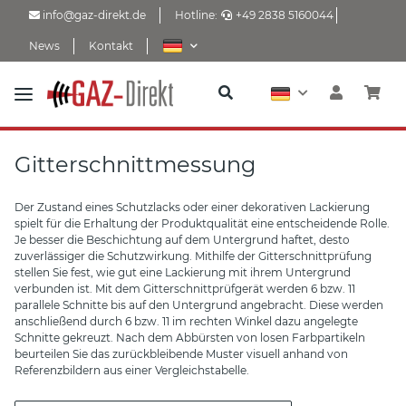
info@gaz-direkt.de
Hotline:
+49 2838 5160044
News
Kontakt
Gitterschnittmessung
Der Zustand eines Schutzlacks oder einer dekorativen Lackierung
spielt für die Erhaltung der Produktqualität eine entscheidende Rolle.
Je besser die Beschichtung auf dem Untergrund haftet, desto
zuverlässiger die Schutzwirkung. Mithilfe der Gitterschnittprüfung
stellen Sie fest, wie gut eine Lackierung mit ihrem Untergrund
verbunden ist. Mit dem Gitterschnittprüfgerät werden 6 bzw. 11
parallele Schnitte bis auf den Untergrund angebracht. Diese werden
anschließend durch 6 bzw. 11 im rechten Winkel dazu angelegte
Schnitte gekreuzt. Nach dem Abbürsten von losen Farbpartikeln
beurteilen Sie das zurückbleibende Muster visuell anhand von
Referenzbildern aus einer Vergleichstabelle.