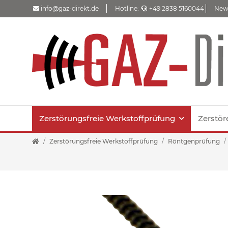
info@gaz-direkt.de
Hotline:
+49 2838 5160044
New
Zerstörungsfreie Werkstoffprüfung
Zerstör
Zerstörungsfreie Werkstoffprüfung
Röntgenprüfung