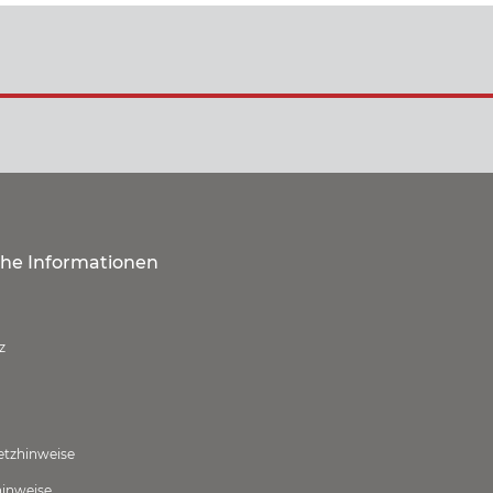
che Informationen
z
etzhinweise
hinweise