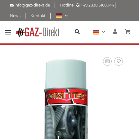
info@gaz-direkt.de
Hotline:
+49 2838 5160044
News
Kontakt