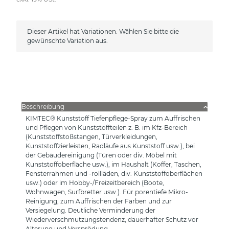
x
Dieser Artikel hat Variationen. Wählen Sie bitte die
gewünschte Variation aus.
Beschreibung
KIMTEC® Kunststoff Tiefenpflege-Spray zum Auffrischen
und Pflegen von Kunststoffteilen z. B. im Kfz-Bereich
(Kunststoffstoßstangen, Türverkleidungen,
Kunststoffzierleisten, Radläufe aus Kunststoff usw.), bei
der Gebäudereinigung (Türen oder div. Möbel mit
Kunststoffoberfläche usw.), im Haushalt (Koffer, Taschen,
Fensterrahmen und -rollläden, div. Kunststoffoberflächen
usw.) oder im Hobby-/Freizeitbereich (Boote,
Wohnwagen, Surfbretter usw.). Für porentiefe Mikro-
Reinigung, zum Auffrischen der Farben und zur
Versiegelung. Deutliche Verminderung der
Wiederverschmutzungstendenz, dauerhafter Schutz vor
Alterung und Versprödung.