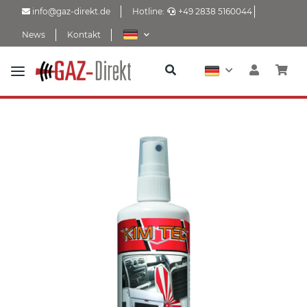
info@gaz-direkt.de
Hotline:
+49 2838 5160044
News
Kontakt