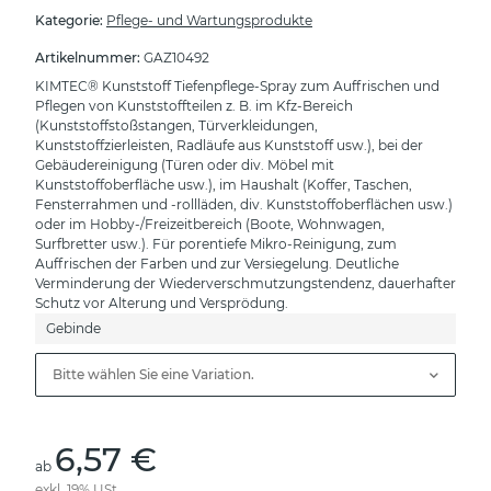
Kategorie:
Pflege- und Wartungsprodukte
Artikelnummer:
GAZ10492
KIMTEC® Kunststoff Tiefenpflege-Spray zum Auffrischen und
Pflegen von Kunststoffteilen z. B. im Kfz-Bereich
(Kunststoffstoßstangen, Türverkleidungen,
Kunststoffzierleisten, Radläufe aus Kunststoff usw.), bei der
Gebäudereinigung (Türen oder div. Möbel mit
Kunststoffoberfläche usw.), im Haushalt (Koffer, Taschen,
Fensterrahmen und -rollläden, div. Kunststoffoberflächen usw.)
oder im Hobby-/Freizeitbereich (Boote, Wohnwagen,
Surfbretter usw.). Für porentiefe Mikro-Reinigung, zum
Auffrischen der Farben und zur Versiegelung. Deutliche
Verminderung der Wiederverschmutzungstendenz, dauerhafter
Schutz vor Alterung und Versprödung.
Gebinde
Bitte wählen Sie eine Variation.
6,57 €
ab
exkl. 19% USt.