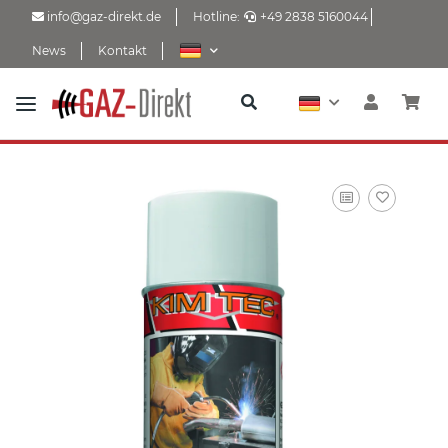
info@gaz-direkt.de
Hotline:
+49 2838 5160044
News
Kontakt