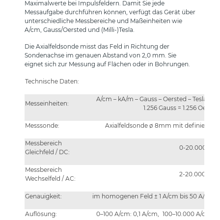
Maximalwerte bei Impulsfeldern. Damit Sie jede
Messaufgabe durchführen können, verfügt das Gerät über
unterschiedliche Messbereiche und Maßeinheiten wie
A/cm, Gauss/Oersted und (Milli-)Tesla.
Die Axialfeldsonde misst das Feld in Richtung der
Sondenachse im genauen Abstand von 2,0 mm. Sie
eignet sich zur Messung auf Flächen oder in Bohrungen.
Technische Daten:
A/cm – kA/m – Gauss – Oersted – Tesla ums
Messeinheiten:
1.256 Gauss = 1.256 Oerste
Messsonde:
Axialfeldsonde ø 8mm mit definierte
Messbereich
0-20.000 A/c
Gleichfeld / DC:
Messbereich
2-20.000 A/c
Wechselfeld / AC:
Genauigkeit:
im homogenen Feld ± 1 A/cm bis 50 A/cm,
Auflösung:
0–100 A/cm: 0,1 A/cm, 100–10.000 A/cm: 1