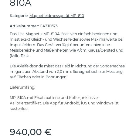
810A
Kategorie:
Magnetfeldmessgerät MP-810
Artikelnummer:
GAZ10675
Das List-Magnetik MP-810A lässt sich einfach bedienen und
misst exakt Gleich- und Wechselfelder sowie Maximalwerte bei
Impulsfeldern. Das Gerät verfügt über unterschiedliche
Messbereiche und Maßeinheiten wie A/cm, Gauss/Oersted und
(Milli-)Tesla.
Die Axialfeldsonde misst das Feld in Richtung der Sondenachse
im genauen Abstand von 2,0 mm. Sie eignet sich zur Messung
auf Flächen oder in Bohrungen.
Lieferumfang:
MP-810A mit Ersatzbatterie und Koffer, inklusive
Kalibrierzertifikat. Die App für Android, iOS und Windows ist
kostenlos.
940,00 €