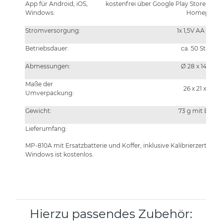
App für Android, iOS,
kostenfrei über Google Play Store, App
Windows:
Homepage
Stromversorgung:
1x 1,5V AA Mig
Betriebsdauer:
ca. 50 Stunde
Abmessungen:
Ø 28 x 140 m
Maße der
26 x 21 x 5 c
Umverpackung:
Gewicht:
73 g mit Batter
Lieferumfang:
MP-810A mit Ersatzbatterie und Koffer, inklusive Kalibrierzertifika
Windows ist kostenlos.
Hierzu passendes Zubehör: