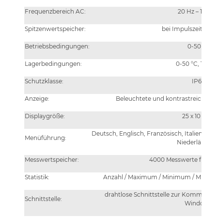
Frequenzbereich AC:
20 Hz – 100 H
Spitzenwertspeicher:
bei Impulszeit >= 0
Betriebsbedingungen:
0-50 °C
Lagerbedingungen:
0-50 °C, 10-9
Schutzklasse:
IP64
Anzeige:
Beleuchtete und kontrastreiche g
Displaygröße:
25 x 10 mm
Deutsch, Englisch, Französisch, Italienisch,
Menüführung:
Niederländis
Messwertspeicher:
4000 Messwerte flexibel
Statistik:
Anzahl / Maximum / Minimum / Mittel
drahtlose Schnittstelle zur Kommunika
Schnittstelle:
Windows