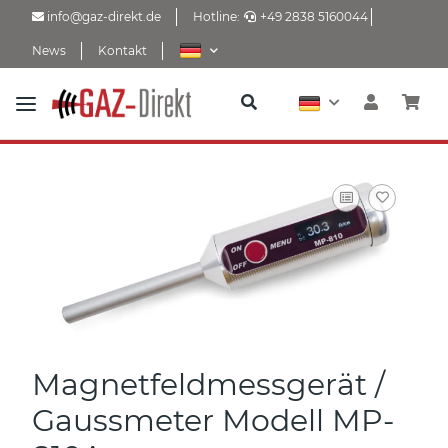
info@gaz-direkt.de
Hotline:
+49 2838 5160044
News
Kontakt
Magnetfeldmessgerät /
Gaussmeter Modell MP-