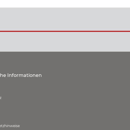
che Informationen
z
etzhinweise