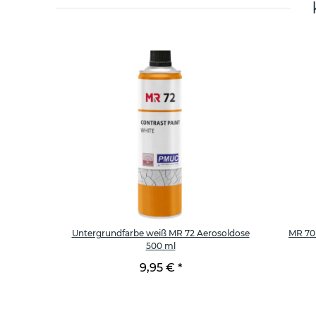
osoldose,
Untergrundfarbe weiß MR 72 Aerosoldose
MR 70 
500 ml
9,95 €
*