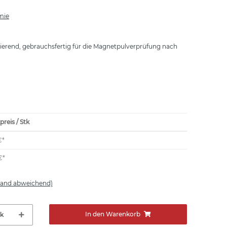
mie
ierend, gebrauchsfertig für die Magnetpulverprüfung nach
preis / Stk
€
*
€
*
land abweichend)
In den Warenkorb
tk