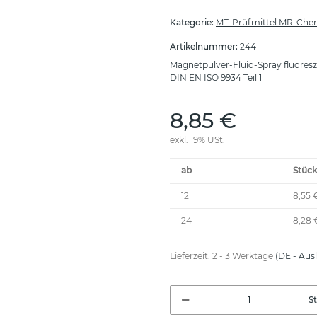
Kategorie:
MT-Prüfmittel MR-Che
Artikelnummer:
244
Magnetpulver-Fluid-Spray fluoresz
DIN EN ISO 9934 Teil 1
8,85 €
exkl. 19% USt.
ab
Stück
12
8,55 
24
8,28 
Lieferzeit:
2 - 3 Werktage
(DE - Aus
S