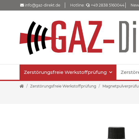
info@gaz-direkt.de
Hotline:
+49 2838 5160044
New
Zerstörungsfreie Werkstoffprüfung
Zerstör
Zerstörungsfreie Werkstoffprüfung
Magnetpulverprüf