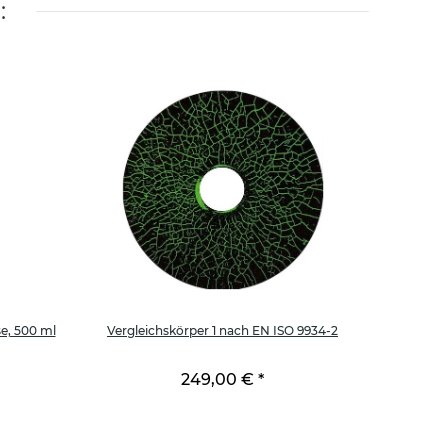
:
e, 500 ml
Vergleichskörper 1 nach EN ISO 9934-2
MR 79 
249,00 €
*