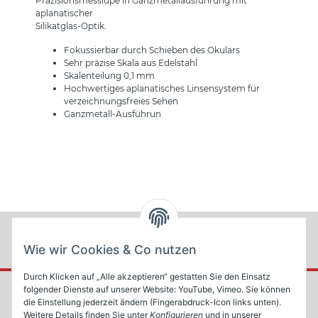
Präzisionsmesslupe in Ganzmetallausführung mit
aplanatischer
Silikatglas-Optik.
Fokussierbar durch Schieben des Okulars
Sehr präzise Skala aus Edelstahl
Skalenteilung 0,1 mm
Hochwertiges aplanatisches Linsensystem für
verzeichnungsfreies Sehen
Ganzmetall-Ausführun
Wie wir Cookies & Co nutzen
Durch Klicken auf „Alle akzeptieren“ gestatten Sie den Einsatz
folgender Dienste auf unserer Website: YouTube, Vimeo. Sie können
die Einstellung jederzeit ändern (Fingerabdruck-Icon links unten).
Weitere Details finden Sie unter
Konfigurieren
und in unserer