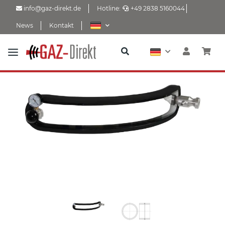
info@gaz-direkt.de
Hotline:
+49 2838 5160044
News
Kontakt