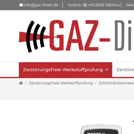
info@gaz-direkt.de
Hotline:
+49 2838 5160044
New
Zerstörungsfreie Werkstoffprüfung
Zerstör
Zerstörungsfreie Werkstoffprüfung
Schichtdickenmes