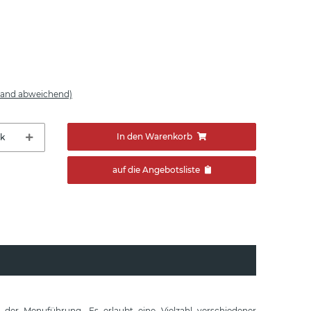
land abweichend)
In den Warenkorb
tk
auf die Angebotsliste
g der Menuführung. Es erlaubt eine Vielzahl verschiedener