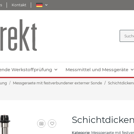
s
Kontakt
ende Werkstoffprüfung
Messmittel und Messgeräte
sung
Messgeraete mit festverbundener externer Sonde
Schichtdicken
Schichtdicke
Kategorie:
Messgeraete mit festve