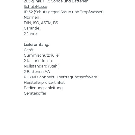
205 g inkl. F 1.5 Sonde und Batterien
Schutzklasse
IP 52 (Schutz gegen Staub und Tropfwasser)
Normen
DIN, ISO, ASTM, BS
Garantie
2 Jahre
Lieferumfang:
Gerät
Gummischutzhülle
2 Kalibrierfolien
Nullstandard (Stahl)
2 Batterien AA
PHYNIX.connect Übertragungssoftware
Herstellerprüfzertifikat
Bedienungsanleitung
Gerätekoffer