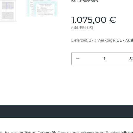
bei Gutachtern
1.075,00 €
exkl. 19% USt.
Lieferzeit:
2 - 3 Werktage
(DE - Aus
S
t das brilliante Farbgrafik-Display mit verbesserter Textdarstellun