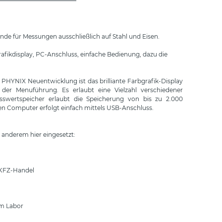
nde für Messungen ausschließlich auf Stahl und Eisen.
fikdisplay, PC-Anschluss, einfache Bedienung, dazu die
PHYNIX Neuentwicklung ist das brilliante Farbgrafik-Display
g der Menuführung. Es erlaubt eine Vielzahl verschiedener
sswertspeicher erlaubt die Speicherung von bis zu 2.000
en Computer erfolgt einfach mittels USB-Anschluss.
 anderem hier eingesetzt:
 KFZ-Handel
im Labor