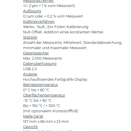
Messunsicherheit
+/– (1 μm + 1 % vom Messwert)
Auflösung
0,1 μm oder < 0,2 % vom Messwert
Kalibrierverfahren
Werks-, Null-, Ein-Folien-Kalibrierung
Null-Offset: Addition eines konstanten Wertes
Statistik
Anzahl der Messwerte, Mittelwert, Standardabweichung,
minimaler und maximaler Messwert
Datenspeicher
Max. 2.000 Messwerte
Datenübertragung
USB 2.0
Anzeige
Hochauflösendes Farbgrafik-Display
Betriebstemperatur
0° C bis + 60 °C
Oberflächentemperatur
-15 °C bis + 60 °C
Bis + 150 °C / + 300 °C
(mit optionalem Kunststofffuß)
Maße Gerät
137 mm x 66 mm x 23 mm
Gewicht