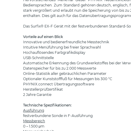
Bediensprachen. Zum Standard gehören deutsch, englisch, fra
stark vergrößert und erlaubt nun die Speicherung von bis zu
enthalten. Dies gilt auch für das Datenübertragungsprogram
Das Surfix® EX-F Gerät mit der festverbundenen Standard-Son
Vorteile auf einen Blick
Innovative und bedienerfreundliche Messtechnik
Intuitive Menüführung bei freier Sprachwahl
Hochauflösendes Farbgrafikdisplay
USB-Schnittstelle
Automatische Erkennung des Grundwerkstoffes bei der Ve
Datenspeicher für bis zu 2.000 Messwerte
Online-Statistik aller gebräuchlichen Parameter
Optionaler Kunststofffuß für Messungen bis 300 °C
PHYNIX.connect Übertragungssoftware
Herstellerprüfzertifikat
2 Jahre Garantie
Technische Spezifikationen:
Ausführung
festverbundene Sonde in F-Ausführung
Messbereich
0 – 1.500 μm