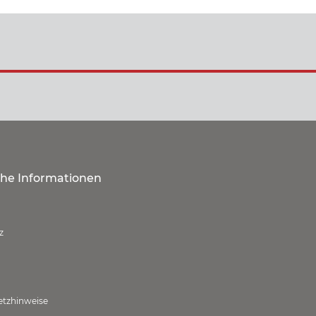
che Informationen
z
etzhinweise