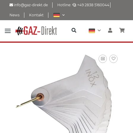
info@gaz-direkt.de
Hotline:
+49 2838 5160044
News
Kontakt