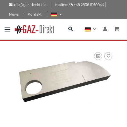
info@gaz-direkt.de
Hotline:
+49 2838 5160044
News
Kontakt