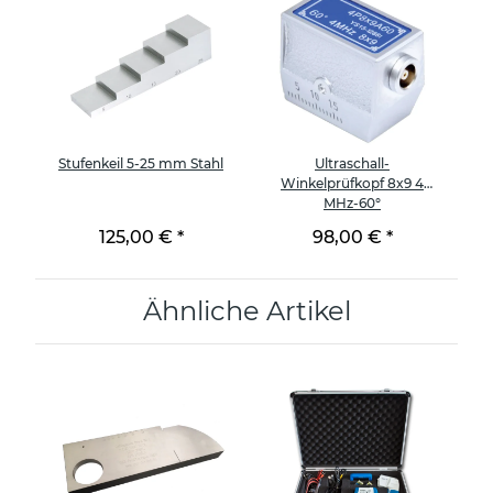
5
Stufenkeil 5-25 mm Stahl
Ultraschall-
Winkelprüfkopf 8x9 4
MHz-60°
125,00 €
*
98,00 €
*
Ähnliche Artikel