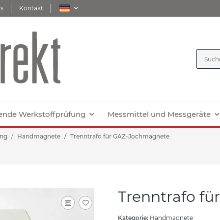
s
Kontakt
ende Werkstoffprüfung
Messmittel und Messgeräte
ung
Handmagnete
Trenntrafo für GAZ-Jochmagnete
Trenntrafo f
Kategorie:
Handmagnete