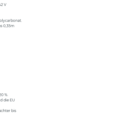
42 V
olycarbonat.
us 0,35m
20 %.
nd die EU
chter bis