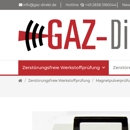
info@gaz-direkt.de
Hotline:
+49 2838 5160044
New
Zerstörungsfreie Werkstoffprüfung
Zerstör
Zerstörungsfreie Werkstoffprüfung
Magnetpulverprüf