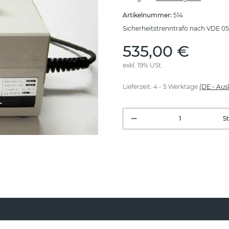
Artikelnummer:
514
Sicherheitstrenntrafo nach VDE 0
535,00 €
exkl. 19% USt.
Lieferzeit:
4 - 5 Werktage
(DE - Au
S