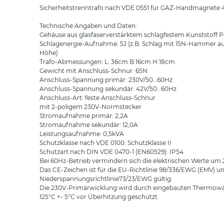
Sicherheitstrenntrafo nach VDE 0551 für GAZ-Handmagnete 
Technische Angaben und Daten:
Gehäuse aus glasfaserverstärktem schlagfestem Kunststoff P
Schlagenergie-Aufnahme: 5J (z.B. Schlag mit 15N-Hammer a
Höhe)
Trafo-Abmessungen: L: 36cm B:16cm H:18cm
Gewicht mit Anschluss-Schnur: 65N
Anschluss-Spannung primär: 230V/50…60Hz
Anschluss-Spannung sekundär: 42V/50…60Hz
Anschluss-Art: feste Anschluss-Schnur
mit 2-poligem 230V-Normstecker
Stromaufnahme primär: 2,2A
Stromaufnahme sekundär: 12,0A
Leistungsaufnahme: 0,5kVA
Schutzklasse nach VDE 0100: Schutzklasse II
Schutzart nach DIN VDE 0470-1 (EN60529): IP54
Bei 60Hz-Betrieb vermindern sich die elektrischen Werte um 
Das CE-Zeichen ist für die EU-Richtlinie 98/336/EWG (EMV) u
Niederspannungsrichtlinie73/23/EWG gültig.
Die 230V-Primärwicklung wird durch eingebauten Thermowä
125°C +- 5°C vor Überhitzung geschützt.